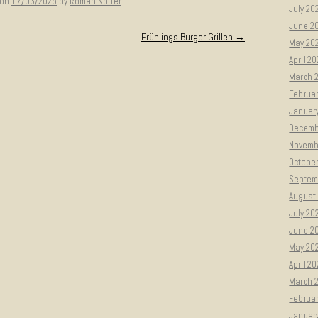
on
17/03/2025
by
Roman Koffer
.
July 20
June 2
Frühlings Burger Grillen
→
May 20
April 2
March 
Februa
Januar
Decemb
Novemb
Octobe
Septem
August
July 20
June 2
May 20
April 2
March 
Februa
Januar