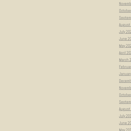
Novemb
Octobe
Septem
August
July 20
June 2
May 20
April 2
March 
Februa
Januar
Decemb
Novemb
Octobe
Septem
August
July 20
June 2
May 20