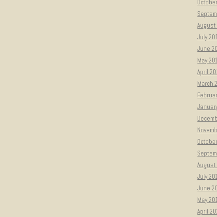
Octobe
Septem
August
July 20
June 2
May 20
April 2
March 
Februa
Januar
Decemb
Novemb
Octobe
Septem
August
July 20
June 2
May 20
April 2