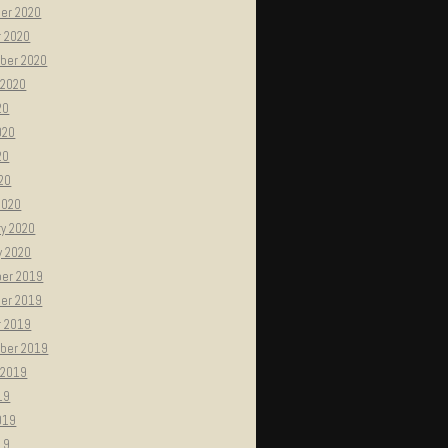
er 2020
r 2020
ber 2020
 2020
20
020
20
020
2020
ry 2020
y 2020
er 2019
er 2019
r 2019
ber 2019
 2019
19
019
19