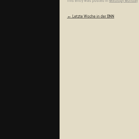
This entry was posted in
Mixology Monday
Post navigation
←
Letzte Woche in der BNN