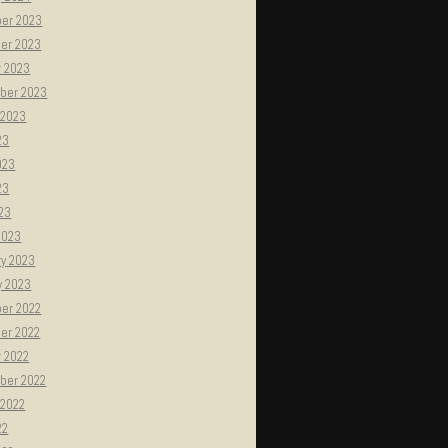
er 2023
er 2023
r 2023
ber 2023
 2023
23
023
23
023
2023
ry 2023
y 2023
er 2022
er 2022
r 2022
ber 2022
 2022
22