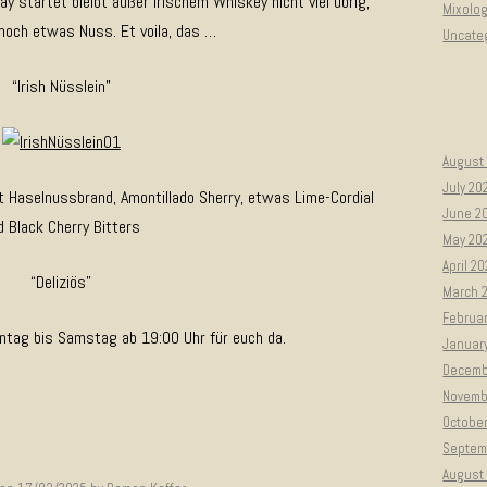
 startet bleibt außer Irischem Whiskey nicht viel übrig,
Mixolo
t noch etwas Nuss. Et voila, das …
Uncate
“Irish Nüsslein”
August
July 20
 Haselnussbrand, Amontillado Sherry, etwas Lime-Cordial
June 2
d Black Cherry Bitters
May 20
April 2
“Deliziös”
March 
Februa
ntag bis Samstag ab 19:00 Uhr für euch da.
Januar
Decemb
Novemb
Octobe
Septem
August