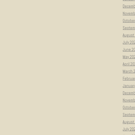
Decemb
Novemb
Octobe
Septem
August
July 20
June 2
May 20
April 2
March 
Februa
Januar
Decemb
Novemb
Octobe
Septem
August
July 20