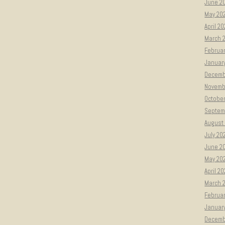
June 2
May 20
April 2
March 
Februar
Januar
Decemb
Novemb
Octobe
Septem
August
July 20
June 2
May 20
April 2
March 
Februa
Januar
Decemb