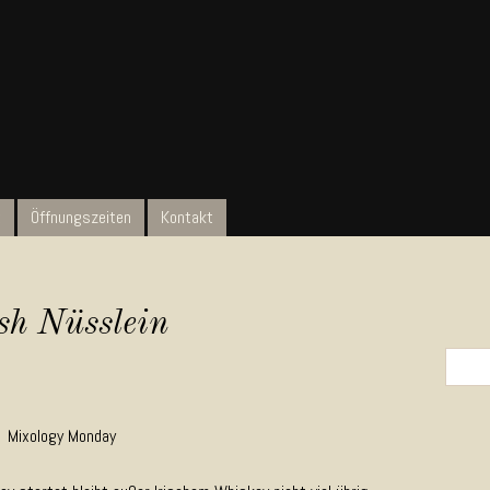
t
Öffnungszeiten
Kontakt
ish Nüsslein
Search 
Mixology Monday