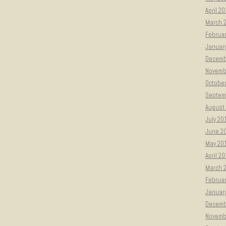
April 2
March 
Februa
Januar
Decemb
Novemb
Octobe
Septem
August
July 20
June 2
May 20
April 2
March 
Februa
Januar
Decemb
Novemb