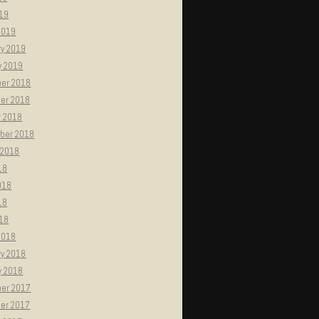
019
2019
ry 2019
y 2019
er 2018
er 2018
r 2018
ber 2018
 2018
18
018
18
018
2018
ry 2018
y 2018
er 2017
er 2017