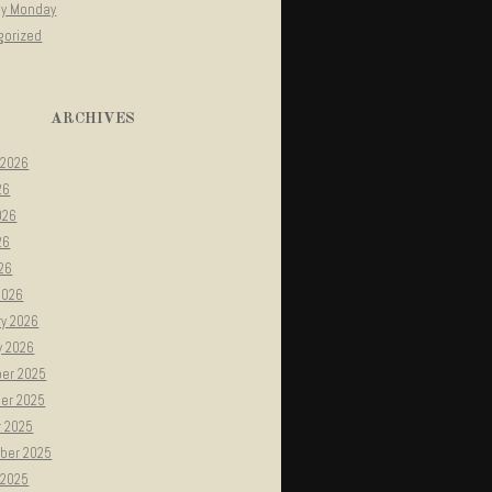
gy Monday
gorized
ARCHIVES
 2026
26
026
26
026
2026
ry 2026
y 2026
er 2025
er 2025
r 2025
ber 2025
 2025