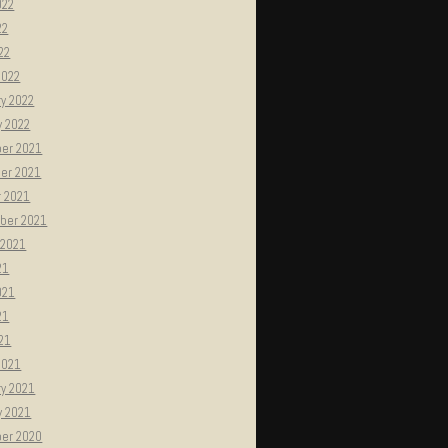
022
22
022
2022
y 2022
y 2022
er 2021
er 2021
r 2021
ber 2021
 2021
21
021
21
021
2021
ry 2021
y 2021
er 2020