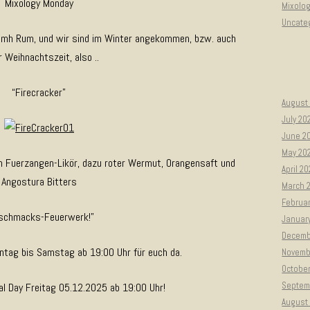
Mixology Monday
Mixolo
Uncate
 mmh Rum, und wir sind im Winter angekommen, bzw. auch
r Weihnachtszeit, also ..
“Firecracker”
August
July 20
June 2
May 20
 Fuerzangen-Likör, dazu roter Wermut, Orangensaft und
April 2
Angostura Bitters
March 
Februa
schmacks-Feuerwerk!”
Januar
Decemb
ntag bis Samstag ab 19:00 Uhr für euch da.
Novemb
Octobe
Septem
l Day Freitag 05.12.2025 ab 19:00 Uhr!
August