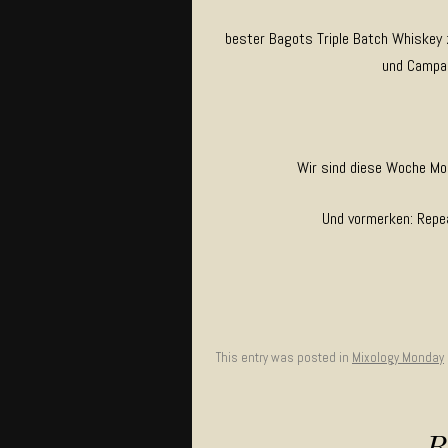
bester Bagots Triple Batch Whiskey
und Campar
Wir sind diese Woche Mo
Und vormerken: Repea
This entry was posted in
Mixology Monday