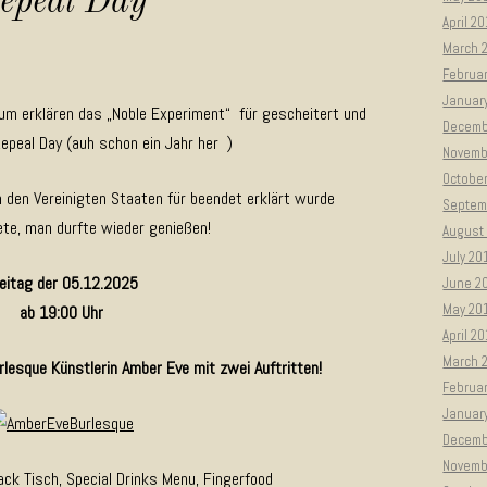
epeal Day
April 2
March 
Februa
Januar
aum erklären das „Noble Experiment“ für gescheitert und
Decemb
Repeal Day (auh schon ein Jahr her )
Novemb
Octobe
in den Vereinigten Staaten für beendet erklärt wurde
Septem
te, man durfte wieder genießen!
August
July 20
eitag der 05.12.2025
June 2
May 20
ab 19:00 Uhr
April 2
March 
lesque Künstlerin Amber Eve mit zwei Auftritten!
Februa
Januar
Decemb
Novemb
ck Tisch, Special Drinks Menu, Fingerfood