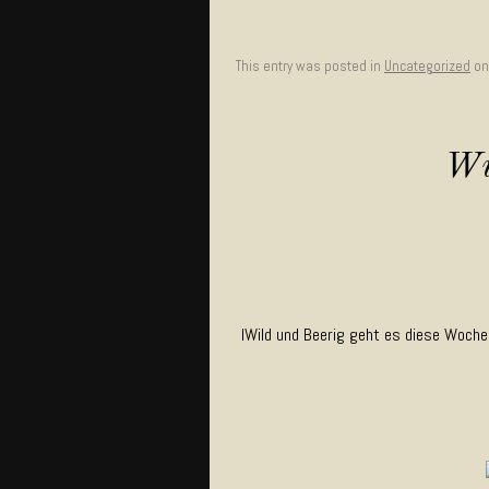
This entry was posted in
Uncategorized
o
Wi
IWild und Beerig geht es diese Woche