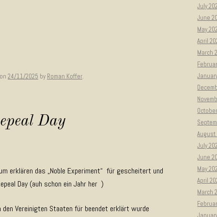
July 20
June 2
May 20
April 2
March 
Februa
Januar
on
24/11/2025
by
Roman Koffer
.
Decemb
Novemb
Octobe
epeal Day
Septem
August
July 20
June 2
May 20
aum erklären das „Noble Experiment“ für gescheitert und
April 2
Repeal Day (auh schon ein Jahr her )
March 
Februa
in den Vereinigten Staaten für beendet erklärt wurde
Januar