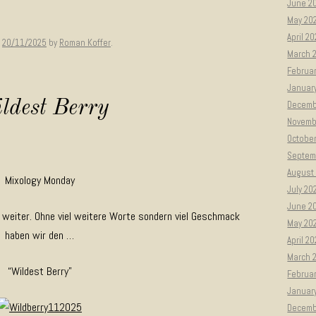
June 2
May 20
April 2
n
20/11/2025
by
Roman Koffer
.
March 
Februar
Januar
ldest Berry
Decemb
Novemb
Octobe
Septem
August
Mixology Monday
July 20
June 2
 weiter. Ohne viel weitere Worte sondern viel Geschmack
May 20
haben wir den …
April 2
March 
“Wildest Berry”
Februa
Januar
Decemb