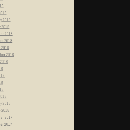
019
2019
ry 2019
y 2019
er 2018
er 2018
r 2018
ber 2018
 2018
18
018
18
018
2018
ry 2018
y 2018
er 2017
er 2017