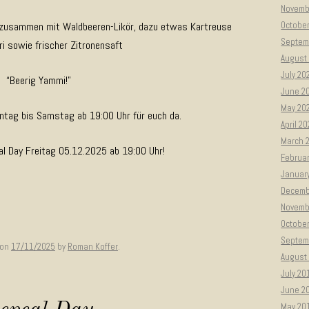
Novemb
 zusammen mit Waldbeeren-Likör, dazu etwas Kartreuse
Octobe
Septem
i sowie frischer Zitronensaft
August
July 20
“Beerig Yammi!”
June 2
May 20
ntag bis Samstag ab 19:00 Uhr für euch da.
April 2
March 
l Day Freitag 05.12.2025 ab 19:00 Uhr!
Februa
Januar
Decemb
Novemb
Octobe
Septem
on
17/11/2025
by
Roman Koffer
.
August
July 20
June 2
May 20