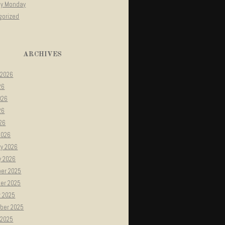
gy Monday
gorized
ARCHIVES
 2026
26
026
26
026
2026
ry 2026
y 2026
er 2025
er 2025
r 2025
ber 2025
 2025