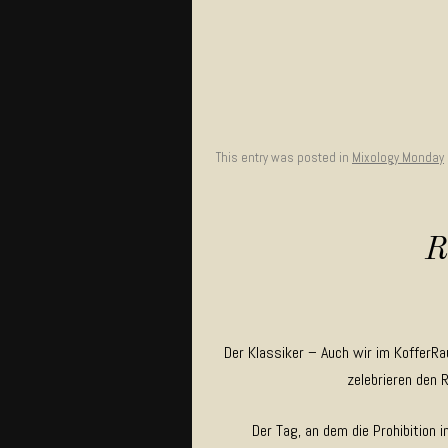
This entry was posted in
Mixology Monday
R
Der Klassiker – Auch wir im KofferR
zelebrieren den 
Der Tag, an dem die Prohibition 