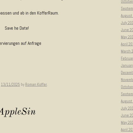
Octobe
Septem
rpassen und ab in den KofferRaum.
August
July 20
Save he Date!
June 2
May 20
rvierungen auf Anfrage
April 2
March 
Februa
Januar
Decemb
Novemb
n
13/11/2025
by
Roman Koffer
.
Octobe
Septem
August
July 20
AppleSin
June 2
May 20
April 2