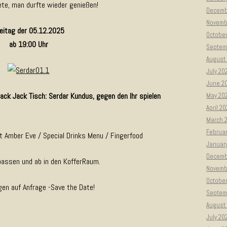
te, man durfte wieder genießen!
Decemb
Novemb
eitag der 05.12.2025
Octobe
ab 19:00 Uhr
Septem
August
July 20
June 2
ack Jack Tisch: Serdar Kundus, gegen den Ihr spielen
May 20
April 2
March 
Februa
 Amber Eve / Special Drinks Menu / Fingerfood
Januar
Decemb
rpassen und ab in den KofferRaum.
Novemb
Octobe
gen auf Anfrage -Save the Date!
Septem
August
July 20