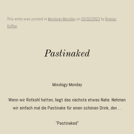
This entry was posted in
Mixology Monday
on
20/02/2023
by
Roman
Koffer
.
Pastinaked
Mixology Monday
Wenn wir Rotkohl hatten, liegt das nächste etwas Nahe. Nehmen
wir einfach mal die Pastinake für einen schönen Drink, den …
“Pastinaked”