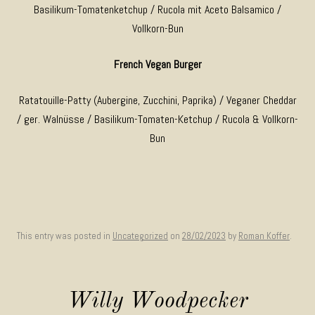
Basilikum-Tomatenketchup / Rucola mit Aceto Balsamico /
Vollkorn-Bun
French Vegan Burger
Ratatouille-Patty (Aubergine, Zucchini, Paprika) / Veganer Cheddar
/ ger. Walnüsse / Basilikum-Tomaten-Ketchup / Rucola & Vollkorn-
Bun
This entry was posted in
Uncategorized
on
28/02/2023
by
Roman Koffer
.
Willy Woodpecker