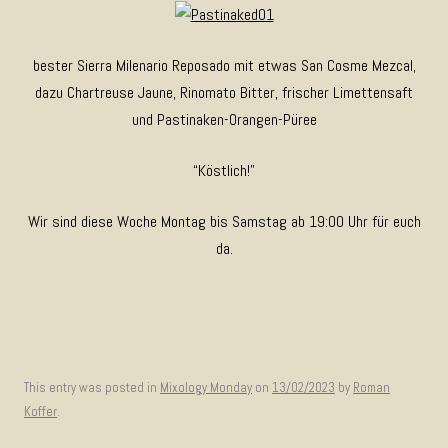
bester Sierra Milenario Reposado mit etwas San Cosme Mezcal,
dazu Chartreuse Jaune, Rinomato Bitter, frischer Limettensaft
und Pastinaken-Orangen-Püree
“Köstlich!”
Wir sind diese Woche Montag bis Samstag ab 19:00 Uhr für euch
da.
This entry was posted in
Mixology Monday
on
13/02/2023
by
Roman
Koffer
.