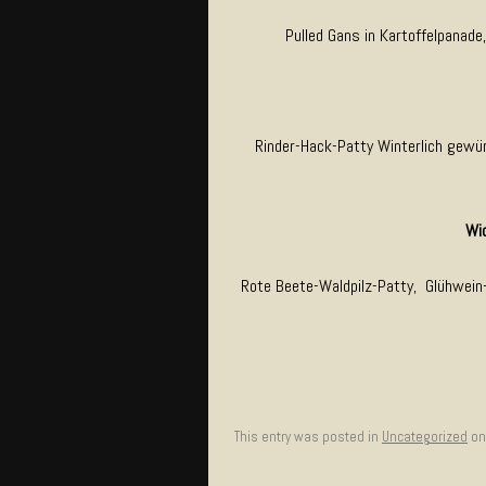
Pulled Gans in Kartoffelpanade
Rinder-Hack-Patty Winterlich gewü
Wi
Rote Beete-Waldpilz-Patty, Glühwein
This entry was posted in
Uncategorized
o