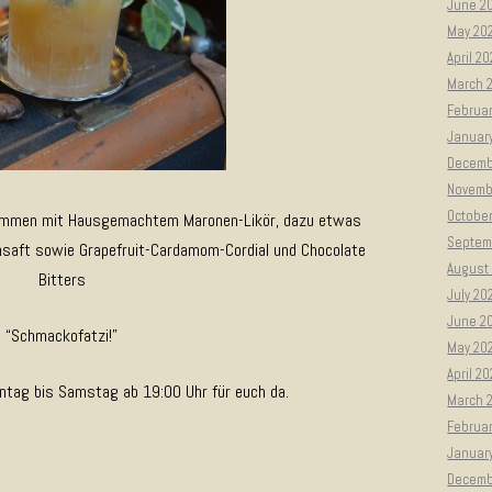
June 2
May 20
April 2
March 
Februar
Januar
Decemb
Novemb
Octobe
ammen mit Hausgemachtem Maronen-Likör, dazu etwas
Septem
nsaft sowie Grapefruit-Cardamom-Cordial und Chocolate
August
Bitters
July 20
June 2
“Schmackofatzi!”
May 20
April 2
ntag bis Samstag ab 19:00 Uhr für euch da.
March 
Februa
Januar
Decemb