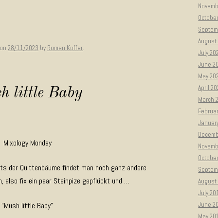
Novemb
Octobe
Septem
August
on
28/11/2023
by
Roman Koffer
.
July 20
June 2
May 20
April 2
 little Baby
March 
Februa
Januar
Decemb
Mixology Monday
Novemb
Octobe
its der Quittenbäume findet man noch ganz andere
Septem
 also fix ein paar Steinpize gepflückt und …
August
July 20
“Mush little Baby”
June 2
May 20