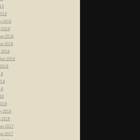
019
2019
ry 2019
y 2019
er 2018
er 2018
r 2018
ber 2018
 2018
18
018
18
018
2018
ry 2018
y 2018
er 2017
er 2017