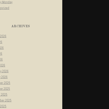
gy Monday
gorized
ARCHIVES
 2026
26
026
26
026
2026
ry 2026
y 2026
er 2025
er 2025
r 2025
ber 2025
 2025