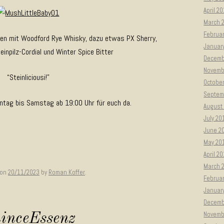
April 2
March 
Februa
en mit Woodford Rye Whisky, dazu etwas PX Sherry,
Januar
npilz-Cordial und Winter Spice Bitter
Decemb
Novemb
“Steinliciousi!”
Octobe
Septem
ntag bis Samstag ab 19:00 Uhr für euch da.
August
July 20
June 2
May 20
April 2
March 
on
20/11/2023
by
Roman Koffer
.
Februa
Januar
Decemb
Novemb
inceEssenz