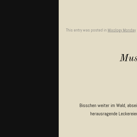
This entry was posted in
Mixology Monday
Mush
Bisschen weiter im Wald, abse
herausragende Leckereien,