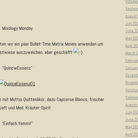
Octobe
Septem
August
July 20
Mixology Monday
June 2
May 20
ten wir ein paar Bullet-Time Matrix Moves anwenden um
April 2
obstwiese auszuweichen, aber geschafft
March 
Februa
“QuincwEssenz”
Januar
Decemb
Novemb
Octobe
Septem
it Muttis Quittenlikör, dazu Capcorse Blancs, frischer
August
saft und Med. Kräuter-Spirit
July 20
June 2
“Einfach Yammi!”
May 20
April 2