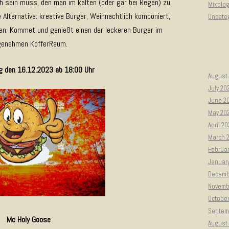
 sein muss, den man im kalten (oder gar bei Regen) zu
Mixolo
 Alternative: kreative Burger, Weihnachtlich komponiert,
Uncate
cken. Kommet und genießt einen der leckeren Burger im
genehmen KofferRaum.
 den 16.12.2023 ab 18:00 Uhr
August
July 20
June 2
May 20
April 2
March 
Februa
Januar
Decemb
Novemb
Octobe
Septem
Mc Holy Goose
August