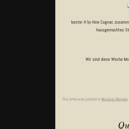
bester H by Hine Cognac zusamm
hausgemachtes Stei
Wir sind diese Woche Mo
This entry was posted in
Mixology Monday
Qu