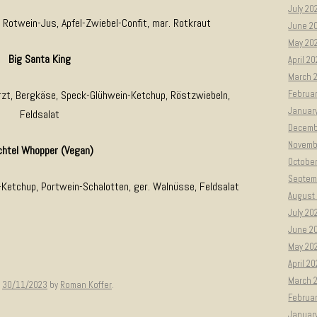
July 20
, Rotwein-Jus, Apfel-Zwiebel-Confit, mar. Rotkraut
June 2
May 20
Big Santa King
April 2
March 
rzt, Bergkäse, Speck-Glühwein-Ketchup, Röstzwiebeln,
Februa
Januar
Feldsalat
Decemb
Novemb
chtel Whopper (Vegan)
Octobe
Septem
-Ketchup, Portwein-Schalotten, ger. Walnüsse, Feldsalat
August
July 20
June 2
May 20
April 2
March 
n
30/11/2023
by
Roman Koffer
.
Februa
Januar