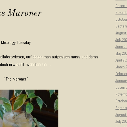
Decemb
e Maroner
Novemb
Octobe
Septem
August
July 20
Mixology Tuesday
June 2
May 20
 Fallobstwiesen, auf denen man aufpassen muss und damn
April 2
 doch erwischt, wahrlich ein …
March 
Februa
“The Maroner”
Januar
Decemb
Novemb
Octobe
Septem
August
July 20