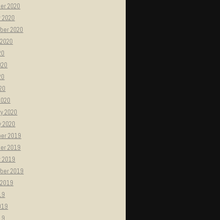
er 2020
r 2020
ber 2020
 2020
20
020
20
020
2020
ry 2020
y 2020
er 2019
er 2019
r 2019
ber 2019
 2019
19
019
19