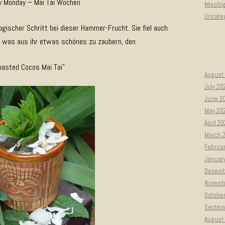
y Monday – Mai Tai Wochen
Mixolo
Uncate
gischer Schritt bei dieser Hammer-Frucht. Sie fiel auch
 was aus ihr etwas schönes zu zaubern, den
oasted Cocos Mai Tai”
August
July 20
June 2
May 20
April 2
March 
Februa
Januar
Decemb
Novemb
Octobe
Septem
August