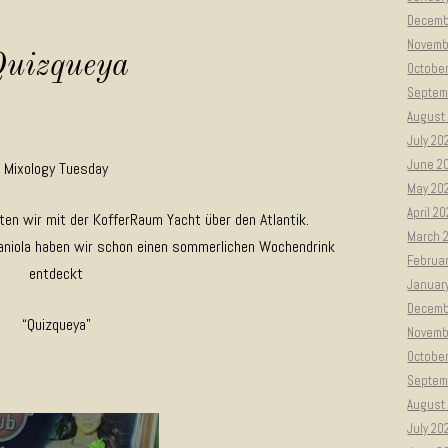
Decemb
Novemb
Quizqueya
Octobe
Septem
August
July 20
June 2
Mixology Tuesday
May 20
April 2
en wir mit der KofferRaum Yacht über den Atlantik.
March 
paniola haben wir schon einen sommerlichen Wochendrink
Februa
entdeckt
Januar
Decemb
“Quizqueya”
Novemb
Octobe
Septem
August
July 20