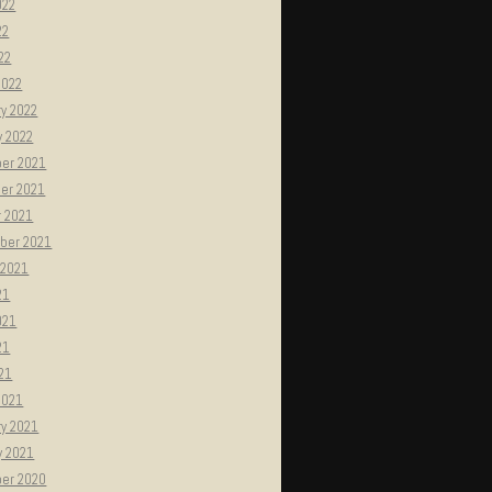
022
22
022
2022
y 2022
y 2022
er 2021
er 2021
r 2021
ber 2021
 2021
21
021
21
021
2021
ry 2021
y 2021
er 2020