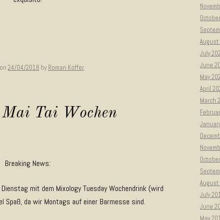
Novemb
Octobe
Septem
August
July 20
June 2
on
24/04/2018
by
Roman Koffer
.
May 20
April 2
March 
– Mai Tai Wochen
Februa
Januar
Decemb
Novemb
Octobe
Breaking News:
Septem
August
 Dienstag mit dem Mixology Tuesday Wochendrink (wird
July 20
iel Spaß, da wir Montags auf einer Barmesse sind.
June 2
May 20