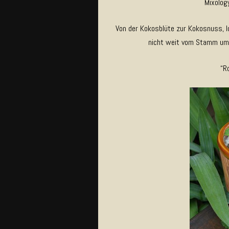
Mixolog
Von der Kokosblüte zur Kokosnuss, lo
nicht weit vom Stamm um
“R