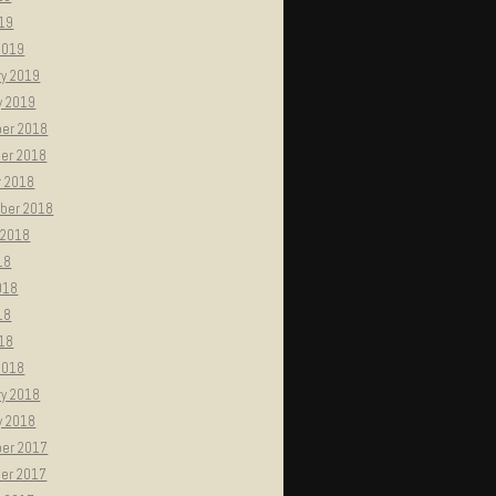
019
2019
ry 2019
y 2019
er 2018
er 2018
r 2018
ber 2018
 2018
18
018
18
018
2018
ry 2018
y 2018
er 2017
er 2017