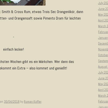
July 20
June 2
 Smith & Cross Rum, etwas Trois Sec Orangenlikör, dann
May 20
etten- und Orangensaft sowie Pimento Dram für leichten
April 2
March 
Februa
-
Januar
Decemb
einfach lecker!
Novemb
Octobe
Septem
 nächsten Wochen gibt es ein Märkchen. Wer dann das
August
ekommt ein Extra – also kommet und genießt!
July 20
June 2
May 20
April 2
March 
Februa
on
30/04/2018
by
Roman Koffer
.
Januar