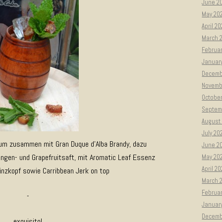
June 2
May 20
April 2
March 
Februar
Januar
Decemb
Novemb
Octobe
Septem
August
July 20
Rum zusammen mit Gran Duque d’Alba Brandy, dazu
June 2
angen- und Grapefruitsaft, mit Aromatic Leaf Essenz
May 20
April 2
nzkopf sowie Carribbean Jerk on top
March 
Februa
-
Januar
Decemb
exquisito!