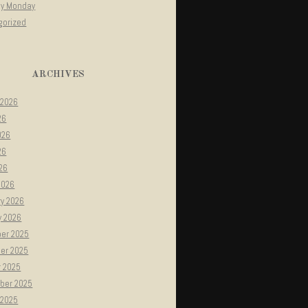
gy Monday
gorized
ARCHIVES
 2026
26
026
26
026
2026
ry 2026
y 2026
er 2025
er 2025
r 2025
ber 2025
 2025