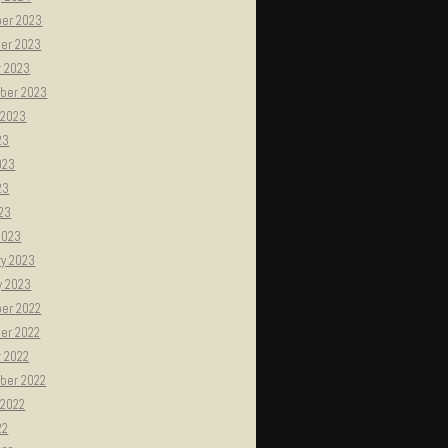
er 2023
er 2023
r 2023
ber 2023
 2023
23
023
23
023
2023
ry 2023
y 2023
er 2022
er 2022
r 2022
ber 2022
 2022
22