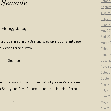
Octobe
Seaside
Septem
August
July 20
June 2
Mixology Monday
May 20
April 2
burgh, dann ab in die See und was springt uns entgegen,
March 
ne Riesengarnele, wow
Februa
Januar
“Seaside”
Decemb
Novemb
Octobe
Septem
n mit etwas Nomad Outland Whisky, dazu Vanille-Piment-
August
o Sherry und Olive-Bitters – und natürlich eine Garnele
July 20
June 2
-
May 20
April 2