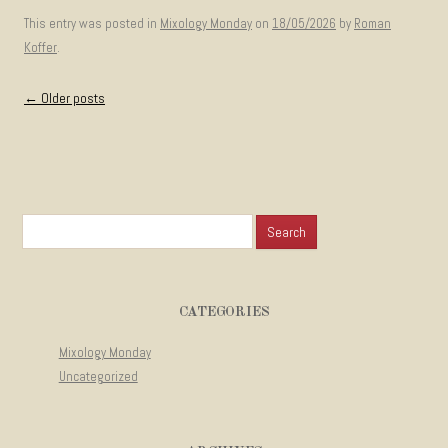
This entry was posted in
Mixology Monday
on
18/05/2026
by
Roman
Koffer
.
Post navigation
←
Older posts
Search for:
CATEGORIES
Mixology Monday
Uncategorized