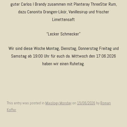
guter Carlos I Brandy zusammen mit Planteray ThreeStar Rum,
dazu Canonita Orangen-Likör, Vanillesirup und frischer
Limettensaft
“Lecker Schmecker”
Wir sind diese Woche Montag, Dienstag, Donnerstag Freitag und
Samstag ab 19:00 Uhr für euch da. Mittwoch den 17.06.2026
haben wir einen Ruhetag.
This entry was posted in
Mixology Monday
on
15/06/2026
by
Roman
Koffer
.