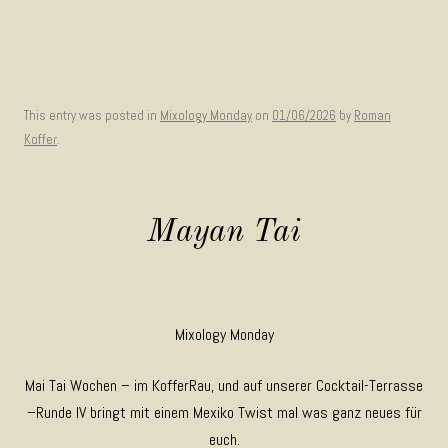
This entry was posted in
Mixology Monday
on
01/06/2026
by
Roman
Koffer
.
Mayan Tai
Mixology Monday
Mai Tai Wochen – im KofferRau, und auf unserer Cocktail-Terrasse
–Runde IV bringt mit einem Mexiko Twist mal was ganz neues für
euch.