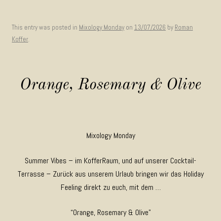
This entry was posted in
Mixology Monday
on
13/07/2026
by
Roman
Koffer
.
Orange, Rosemary & Olive
Mixology Monday
Summer Vibes – im KofferRaum, und auf unserer Cocktail-
Terrasse – Zurück aus unserem Urlaub bringen wir das Holiday
Feeling direkt zu euch, mit dem …
“Orange, Rosemary & Olive”