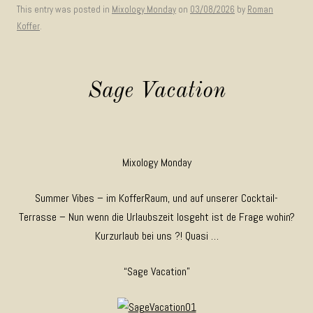
This entry was posted in
Mixology Monday
on
03/08/2026
by
Roman
Koffer
.
Sage Vacation
Mixology Monday
Summer Vibes – im KofferRaum, und auf unserer Cocktail-
Terrasse – Nun wenn die Urlaubszeit losgeht ist de Frage wohin?
Kurzurlaub bei uns ?! Quasi …
“Sage Vacation”