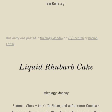
ein Ruhetag.
This entry was posted in
Mixology Monday
on
20/07/2026
by
Roman
Koffer
.
Liquid Rhubarb Cake
Mixology Monday
Summer Vibes – im KofferRaum, und auf unserer Cocktail-