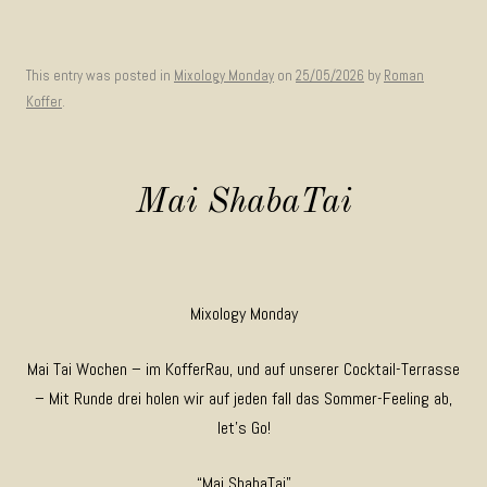
This entry was posted in
Mixology Monday
on
25/05/2026
by
Roman
Koffer
.
Mai ShabaTai
Mixology Monday
Mai Tai Wochen – im KofferRau, und auf unserer Cocktail-Terrasse
– Mit Runde drei holen wir auf jeden fall das Sommer-Feeling ab,
let’s Go!
“Mai ShabaTai”