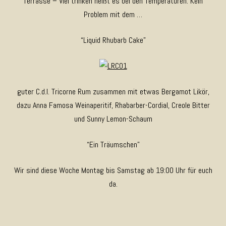
Terrasse – Viel trinken heißt es bei den Temperaturen. Kein
Problem mit dem …
“Liquid Rhubarb Cake”
guter C.d.I. Tricorne Rum zusammen mit etwas Bergamot Likör,
dazu Anna Famosa Weinaperitif, Rhabarber-Cordial, Creole Bitter
und Sunny Lemon-Schaum
“Ein Träumschen”
Wir sind diese Woche Montag bis Samstag ab 19:00 Uhr für euch
da.