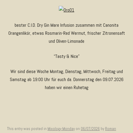
bester C.I.D. Dry Gin Mare Infusion zusammen mit Canonita
Orangenlikör, etwas Rosmarin-Red Wermut, frischer Zitronensaft
und Oliven-Limonade
“Tasty & Nice”
Wir sind diese Woche Montag, Dienstag, Mittwoch, Freitag und
Samstag ab 19:00 Uhr für euch da. Donnerstag den 09.07.2026
haben wir einen Ruhetag
This entry was posted in
Mixology Monday
on
06/07/2026
by
Roman