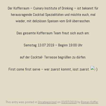
Der Kofferraum – Cuinary Institute of Drinking – ist bekannt für
herausragende Cocktail Spezialitäten und möchte euch, mal
wieder, mit deliziösen Speisen vom Grill überraschen.
Das gesamte Kofferraum Team freut sich euch am:
Samstag 13.07.2019 – Beginn 19:00 Uhr
auf der Cocktail- Terrasse begrüßen zu dürfen.
First come first serve – wer zuerst kommt, isst zuerst.
This entry was posted in
Uncategorized
on
03/07/2019
by
Roman Koffer
.