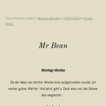
This entry was posted in
Mixology Monday
on
29/07/2019
by
Roman
Koffer
.
Mr Bean
Mixology Monday
Da der Mais von letzter Woche brav aufgetrunken wurde, ist
weiter gutes Wetter. Und jetzt gibt’s Zack eins mit der Bohne,
den eleganten …