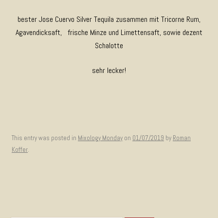
bester Jose Cuervo Silver Tequila zusammen mit Tricorne Rum,
Agavendicksaft, frische Minze und Limettensaft, sowie dezent
Schalotte
sehr lecker!
This entry was posted in
Mixology Monday
on
01/07/2019
by
Roman
Koffer
.