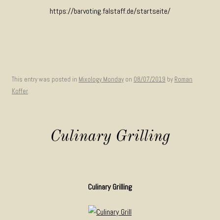
https://barvoting.falstaff.de/startseite/
This entry was posted in
Mixology Monday
on
08/07/2019
by
Roman
Koffer
.
Culinary Grilling
Culinary Grilling