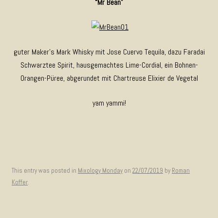
“Mr Bean”
guter Maker’s Mark Whisky mit Jose Cuervo Tequila, dazu Faradai
Schwarztee Spirit, hausgemachtes Lime-Cordial, ein Bohnen-
Orangen-Püree, abgerundet mit Chartreuse Elixier de Vegetal
yam yammi!
This entry was posted in
Mixology Monday
on
22/07/2019
by
Roman
Koffer
.