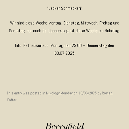
“Lecker Schmeckeri”
Wir sind diese Woche Montag, Dienstag, Mittwoch, Freitag und
Samstag für euch da! Donnerstag ist diese Woche ein Ruhetag.
Info: Betriebsurlaub: Montag den 23.06 – Donnerstag den
03.07.2025
This entry was posted in
Mixology Monday
on
16/06/2025
by
Roman
Koffer
.
Berryfield