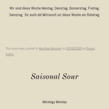
Wir sind diese Woche Montag, Dienstag, Donnerstag, Freitag,
Samstag für euch da! Mittwoch ist diese Woche ein Ruhetag.
This entry was posted in
Mixology Monday
on
09/06/2025
by
Roman
Koffer
.
Saisonal Sour
Mixology Monday