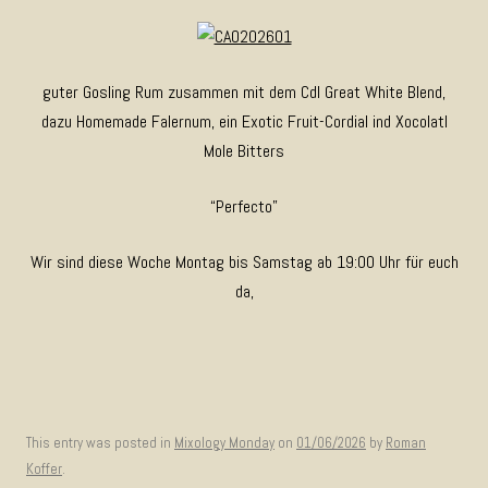
guter Gosling Rum zusammen mit dem CdI Great White Blend,
dazu Homemade Falernum, ein Exotic Fruit-Cordial ind Xocolatl
Mole Bitters
“Perfecto”
Wir sind diese Woche Montag bis Samstag ab 19:00 Uhr für euch
da,
This entry was posted in
Mixology Monday
on
01/06/2026
by
Roman
Koffer
.