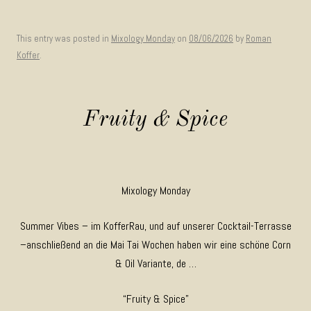
This entry was posted in
Mixology Monday
on
08/06/2026
by
Roman
Koffer
.
Fruity & Spice
Mixology Monday
Summer Vibes – im KofferRau, und auf unserer Cocktail-Terrasse
–anschließend an die Mai Tai Wochen haben wir eine schöne Corn
& Oil Variante, de …
“Fruity & Spice”