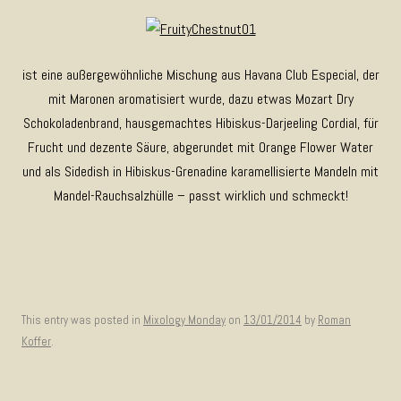
ist eine außergewöhnliche Mischung aus Havana Club Especial, der
mit Maronen aromatisiert wurde, dazu etwas Mozart Dry
Schokoladenbrand, hausgemachtes Hibiskus-Darjeeling Cordial, für
Frucht und dezente Säure, abgerundet mit Orange Flower Water
und als Sidedish in Hibiskus-Grenadine karamellisierte Mandeln mit
Mandel-Rauchsalzhülle – passt wirklich und schmeckt!
This entry was posted in
Mixology Monday
on
13/01/2014
by
Roman
Koffer
.