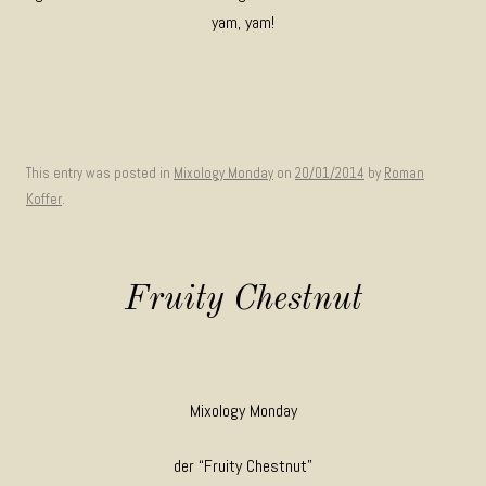
yam, yam!
This entry was posted in
Mixology Monday
on
20/01/2014
by
Roman
Koffer
.
Fruity Chestnut
Mixology Monday
der “Fruity Chestnut”