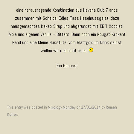
eine herausragende Kombination aus Havana Club 7 anos
zusammen mit Scheibel Edles Fass Haselnussgeist, dazu
hausgemachtes Kakao-Sirup und abgerundet mit T.B.T. Xocolatl
Mole und eigenen Vanille – Bitters. Dann noch ein Nougat-Krokant
Rand und eine kleine Nusstüte, vom Blattgold im Drink selbst
wollen wir mal nicht reden
Ein Genuss!
This entry was posted in
Mixology Monday
on
27/01/2014
by
Roman
Koffer
.