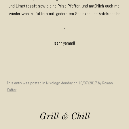
und Limettesaft sowie eine Prise Pfeffer, und natürlich auch mal
wieder was zu futtern mit gedörrtem Schinken und Apfelscheibe
-
sehr yammi!
This entry was posted in
Mixology Monday
on
10/07/2017
by
Roman
Koffer
.
Grill & Chill