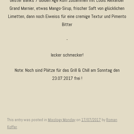
bester Banks 7 Golden Age Rum zusammen mit Louis Alexander
Grand Marnier, etwas Mango-Sirup, frischer Saft von glücklichen
Limetten, dann noch Eiweiss für eine cremige Textur und Pimento
Bitter
-
lecker schmecker!
Note: Noch sind Plätze für das Grill & Chill am Sonntag den
23.07.2017 frei !
This entry was posted in
Mixology Monday
on
17/07/2017
by
Roman
Koffer
.