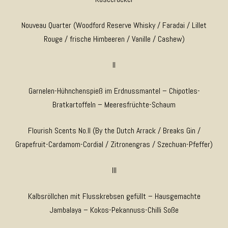
Nouveau Quarter (Woodford Reserve Whisky / Faradai / Lillet
Rouge / frische Himbeeren / Vanille / Cashew)
II
Garnelen-Hühnchenspieß im Erdnussmantel – Chipotles-
Bratkartoffeln – Meeresfrüchte-Schaum
Flourish Scents No.II (By the Dutch Arrack / Breaks Gin /
Grapefruit-Cardamom-Cordial / Zitronengras / Szechuan-Pfeffer)
III
Kalbsröllchen mit Flusskrebsen gefüllt – Hausgemachte
Jambalaya – Kokos-Pekannuss-Chilli Soße