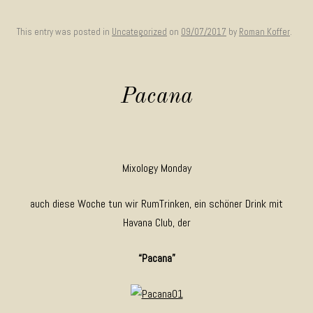
This entry was posted in
Uncategorized
on
09/07/2017
by
Roman Koffer
.
Pacana
Mixology Monday
auch diese Woche tun wir RumTrinken, ein schöner Drink mit
Havana Club, der
“Pacana”