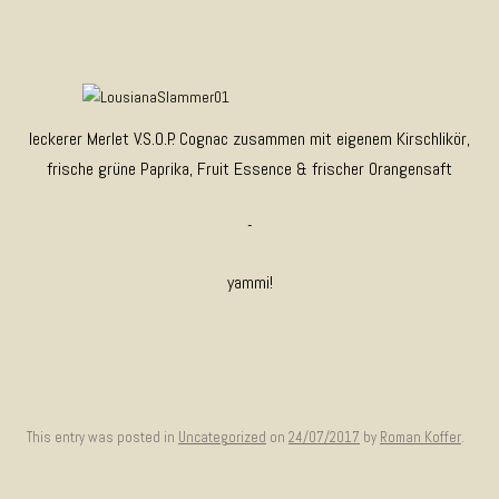
leckerer Merlet V.S.O.P. Cognac zusammen mit eigenem Kirschlikör,
frische grüne Paprika, Fruit Essence & frischer Orangensaft
-
yammi!
This entry was posted in
Uncategorized
on
24/07/2017
by
Roman Koffer
.