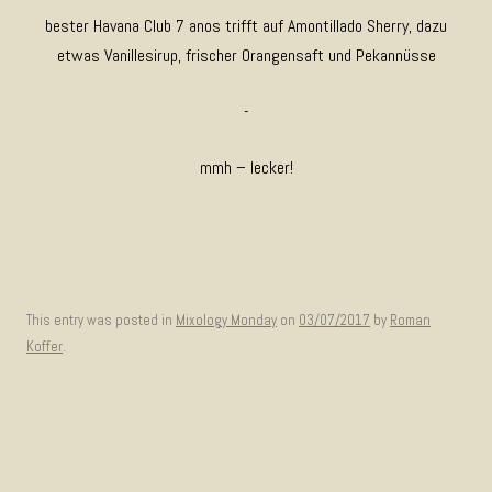
bester Havana Club 7 anos trifft auf Amontillado Sherry, dazu
etwas Vanillesirup, frischer Orangensaft und Pekannüsse
-
mmh – lecker!
This entry was posted in
Mixology Monday
on
03/07/2017
by
Roman
Koffer
.