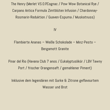
The Henry (Merlet V.S.O.P.Cognac / Pow Wow Botanical Rye /
Carpano Antica Formula Zimtblüten Infusion / Chardonnay-
Rosmarin-Reduktion / Guaven-Espuma / Muskatnuss)
IV
Flambierte Ananas – Weiße Schokolade – Minz-Pesto –
Bergamott Granite
Pinar del Rio (Havana Club 7 anos / Eukalyptuslikör / LBV Tawny
Port / frischer Orangensaft / gemahlener Piment)
Inklusive dem legendären mit Gurke & Zitrone geflavourtem
Wasser und Brot