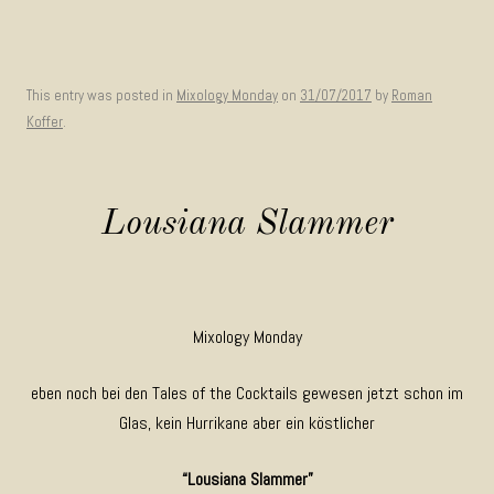
This entry was posted in
Mixology Monday
on
31/07/2017
by
Roman
Koffer
.
Lousiana Slammer
Mixology Monday
eben noch bei den Tales of the Cocktails gewesen jetzt schon im
Glas, kein Hurrikane aber ein köstlicher
“Lousiana Slammer”