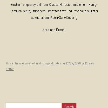
Bester Tanqueray Old Tom Kräuter-Infusion mit einem Honig-
Kamillen-Sirup, frischem Limettensaft und Peychaud’s Bitter
sowie einem Piperi-Salz-Coating
herb and Fresh!
This entry was posted in
Mixology Monday
on
12/07/2020
by
Roman
Koffer
.
Search for: