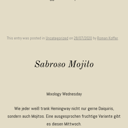
This entry was posted in
Uncategorized
on
28/07/2020
by
Roman Koffer
.
Sabroso Mojito
Mixology Wednesday
Wie jeder weiß trank Hemingway nicht nur gerne Daiquiris,
sondern auch Mojitos. Eine ausgesprochen fruchtige Variante gibt
es diesen Mittwoch.