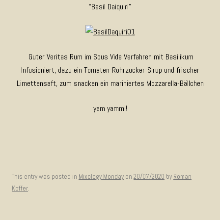
“Basil Daiquiri”
Guter Veritas Rum im Sous Vide Verfahren mit Basilikum
Infusioniert, dazu ein Tomaten-Rohrzucker-Sirup und frischer
Limettensaft, zum snacken ein mariniertes Mozzarella-Bällchen
yam yammi!
This entry was posted in
Mixology Monday
on
20/07/2020
by
Roman
Koffer
.