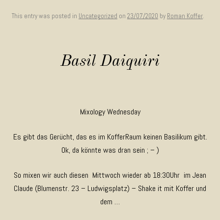
This entry was posted in
Uncategorized
on
23/07/2020
by
Roman Koffer
.
Basil Daiquiri
Mixology Wednesday
Es gibt das Gerücht, das es im KofferRaum keinen Basilikum gibt.
Ok, da könnte was dran sein ; – )
So mixen wir auch diesen Mittwoch wieder ab 18:30Uhr im Jean
Claude (Blumenstr. 23 – Ludwigsplatz) – Shake it mit Koffer und
dem …