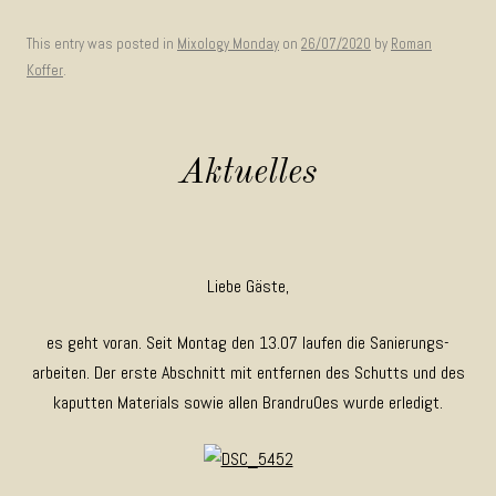
This entry was posted in
Mixology Monday
on
26/07/2020
by
Roman
Koffer
.
Aktuelles
Liebe Gäste,
es geht voran. Seit Montag den 13.07 laufen die Sanierungs-
arbeiten. Der erste Abschnitt mit entfernen des Schutts und des
kaputten Materials sowie allen Brandru0es wurde erledigt.