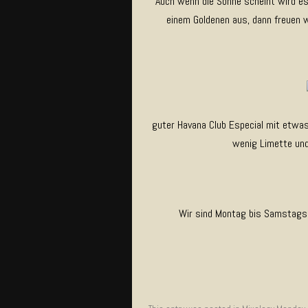
Auch wenn die Sonne scheint wird es 
einem Goldenen aus, dann freuen 
guter Havana Club Especial mit etwa
wenig Limette und
Wir sind Montag bis Samstags a