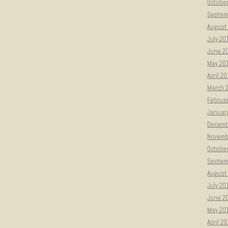
Octobe
Septem
August
July 20
June 2
May 20
April 2
March 
Februa
Januar
Decemb
Novemb
Octobe
Septem
August
July 20
June 2
May 20
April 2