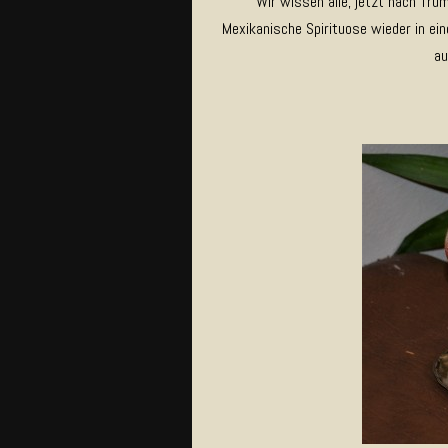
Wir wissen alle, jetzt nach Tru
Mexikanische Spirituose wieder in ei
au