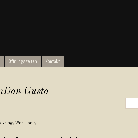
t
Öffnungszeiten
Kontakt
nDon Gusto
Search 
Mixology Wednesday