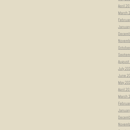
April 2
March 
Februa
Januar
Decemb
Novemb
Octobe
Septem
August
July 20
June 2
May 20
April 2
March 
Februa
Januar
Decemb
Novemb