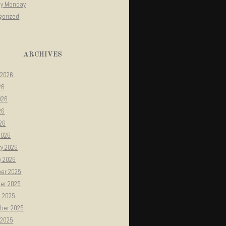
gy Monday
gorized
ARCHIVES
 2026
26
026
26
026
2026
ry 2026
y 2026
er 2025
er 2025
r 2025
ber 2025
 2025