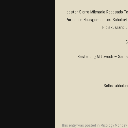
bester Sierra Milenario Reposado T
Püree, ein Hausgemachtes Schoko-Co
Hibiskusrand u
G
Bestellung Mittwoch – Samst
Selbstabholun
This entry was posted in
Mixology Monday