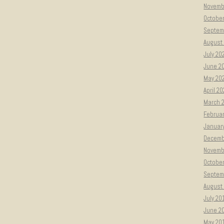
Novemb
Octobe
Septem
August
July 20
June 2
May 20
April 2
March 
Februa
Januar
Decemb
Novemb
Octobe
Septem
August
July 20
June 2
May 20