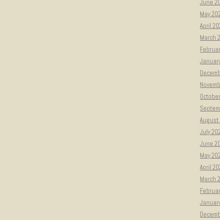
June 2
May 20
April 2
March 
Februar
Januar
Decemb
Novemb
Octobe
Septem
August
July 20
June 2
May 20
April 2
March 
Februa
Januar
Decemb