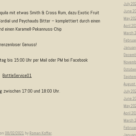
July 20
June 2
equila mit etwas Smith & Cross Rum, dazu Exotic Fruit
May 20
rdial und Peychauds Bitter – komplettiert durch einen
April 2
nd einen Karamell-Pekannuss-Chip
March 
Februa
renzenloser Genuss!
Januar
Decemb
ag bis 15:00 Uhr per Mail oder PM bei Facebook
Novemb
Octobe
BottleService01
Septem
August
g zwischen 17:00 und 18:00 Uhr.
July 20
June 2
May 20
April 2
March 
Februa
on
08/02/2021
by
Roman Koffer
.
Januar