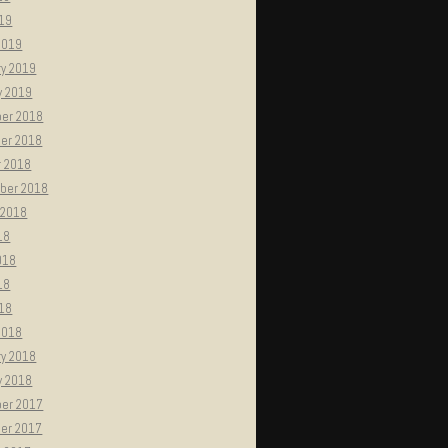
019
2019
ry 2019
y 2019
er 2018
er 2018
r 2018
ber 2018
 2018
18
018
18
018
2018
ry 2018
y 2018
er 2017
er 2017