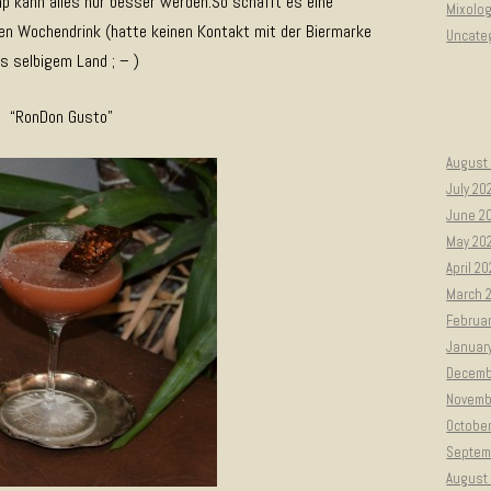
mp kann alles nur besser werden.So schafft es eine
Mixolo
nen Wochendrink (hatte keinen Kontakt mit der Biermarke
Uncate
s selbigem Land ; – )
“RonDon Gusto”
August
July 20
June 2
May 20
April 2
March 
Februa
Januar
Decemb
Novemb
Octobe
Septem
August