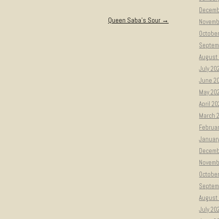
Decemb
Queen Saba’s Sour
→
Novemb
Octobe
Septem
August
July 20
June 2
May 20
April 2
March 
Februa
Januar
Decemb
Novemb
Octobe
Septem
August
July 20