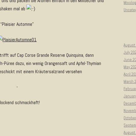
r uns und packen die Aromen einfach in den Mixbecher und
Mixolo
shaken mal ab
Uncate
“Plaisier Automne”
August
July 20
c trifft auf Cap Corse Grande Reserve Quinquina, dann
June 2
-Püree dazu, ein wenig Orangensaft und Apfel-Thymian
May 20
eschickt mit einem Kräutersalzrand versehen
April 2
March 
-
Februa
Januar
rlockend schmackhaft!
Decemb
Novemb
Octobe
Septem
August