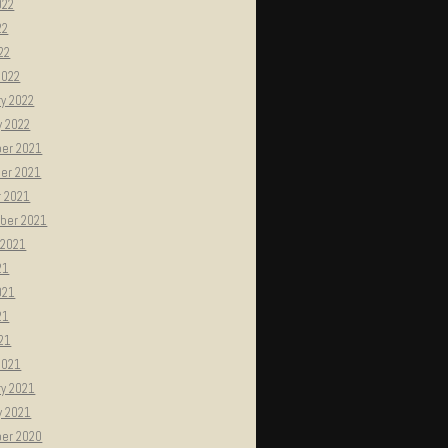
022
22
022
2022
y 2022
y 2022
er 2021
er 2021
r 2021
ber 2021
 2021
21
021
21
021
2021
ry 2021
y 2021
er 2020