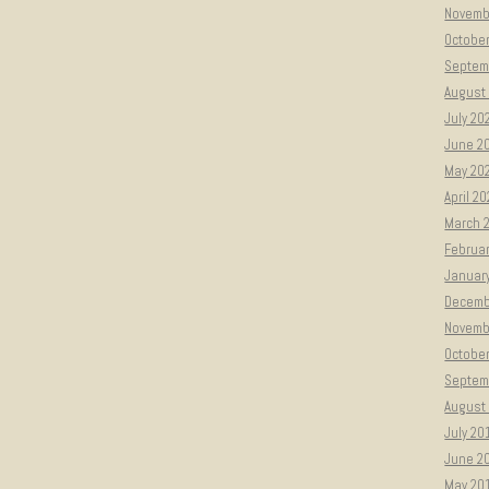
Novemb
Octobe
Septem
August
July 20
June 2
May 20
April 2
March 
Februa
Januar
Decemb
Novemb
Octobe
Septem
August
July 20
June 2
May 20