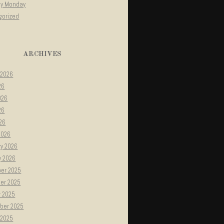
gy Monday
gorized
ARCHIVES
 2026
26
026
26
026
2026
ry 2026
y 2026
er 2025
er 2025
r 2025
ber 2025
 2025