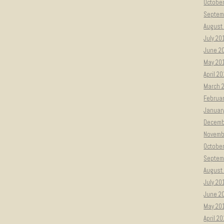
Octobe
Septem
August
July 20
June 2
May 20
April 2
March 
Februa
Januar
Decemb
Novemb
Octobe
Septem
August
July 20
June 2
May 20
April 2