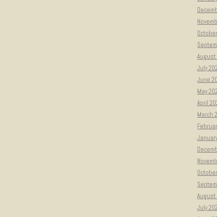
Decemb
Novemb
Octobe
Septem
August
July 20
June 2
May 20
April 2
March 
Februa
Januar
Decemb
Novemb
Octobe
Septem
August
July 20