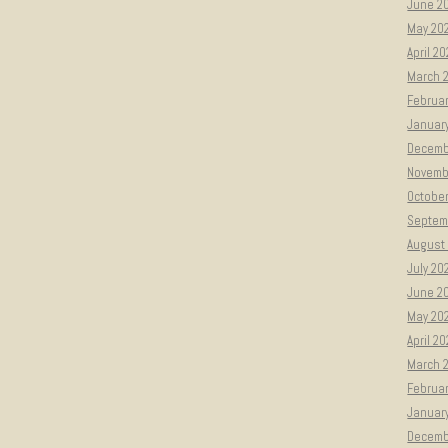
June 2
May 20
April 2
March 
Februar
Januar
Decemb
Novemb
Octobe
Septem
August
July 20
June 2
May 20
April 2
March 
Februa
Januar
Decemb