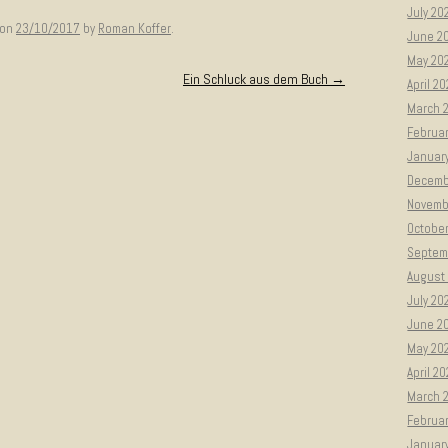
July 20
on
23/10/2017
by
Roman Koffer
.
June 2
May 20
Ein Schluck aus dem Buch
→
April 2
March 
Februa
Januar
Decemb
Novemb
Octobe
Septem
August
July 20
June 2
May 20
April 2
March 
Februa
Januar