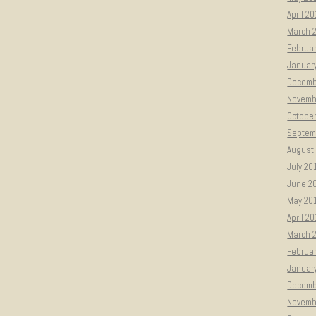
April 2
March 
Februa
Januar
Decemb
Novemb
Octobe
Septem
August
July 20
June 2
May 20
April 2
March 
Februa
Januar
Decemb
Novemb