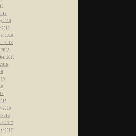
019
2019
ry 2019
y 2019
er 2018
er 2018
r 2018
ber 2018
 2018
18
018
18
018
2018
ry 2018
y 2018
er 2017
er 2017