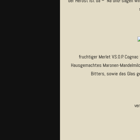
der Herbst ist da – Na und! sagen wi
fruchtiger Merlet V.S.O.P. Cogna
Hausgemachtes Maronen-Mandelmilch
Bitters, sowie das Glas g
ve